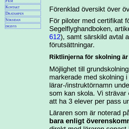
Film
Kontakt
Förenklad översikt över ö
Dratampen
För piloter med certifikat f
Söksidan
digisys
Segelflyghandboken, artik
612
), samt särskild avtal
förutsättningar.
Riktlinjerna för skolning är
Möjlighet till grundskolni
markerade med skolning 
lärar-/instruktörnamn under
som kan skola. Vi strävar 
att ha 3 elever per pass u
Läraren som är noterad på
bara enligt överenskom
direkt med läraren senast