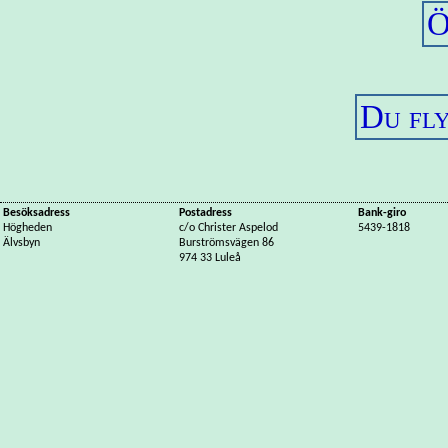
Ö
Du fl
Besöksadress
Postadress
Bank-giro
Högheden
c/o Christer Aspelod
5439-1818
Älvsbyn
Burströmsvägen 86
974 33 Luleå