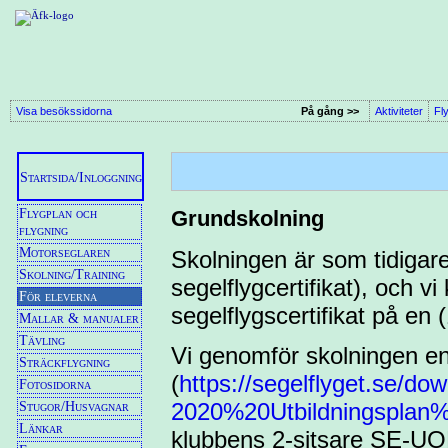
Visa besökssidorna
På gång >>
Aktiviteter
Fl
Startsida/Inloggning
Grundskolning
Flygplan och
flygning
Motorseglaren
Skolningen är som tidigar
Skolning/Training
segelflygcertifikat), och v
För eleverna
segelflygscertifikat på en 
Mallar & manualer
Tävling
Vi genomför skolningen enl
Sträckflygning
(
https://segelflyget.se
Fotosidorna
2020%20Utbildningsplan%20
Stugor/Husvagnar
Länkar
klubbens 2-sitsare SE-UO